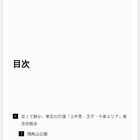
目次
近くて静か。東京の穴場『上中里・王子・十条エリア』東
京街散歩
飛鳥山公園