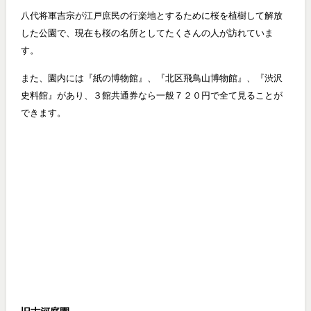
八代将軍吉宗が江戸庶民の行楽地とするために桜を植樹して解放
した公園で、現在も桜の名所としてたくさんの人が訪れていま
す。
また、園内には『紙の博物館』、『北区飛鳥山博物館』、『渋沢
史料館』があり、３館共通券なら一般７２０円で全て見ることが
できます。